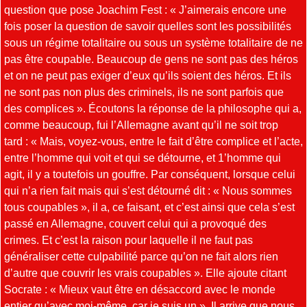
question que pose Joachim Fest : « J’aimerais encore une
fois poser la question de savoir quelles sont les possibilités
sous un régime totalitaire ou sous un système totalitaire de ne
pas être coupable. Beaucoup de gens ne sont pas des héros
et on ne peut pas exiger d’eux qu’ils soient des héros. Et ils
ne sont pas non plus des criminels, ils ne sont parfois que
des complices ». Écoutons la réponse de la philosophe qui a,
comme beaucoup, fui l’Allemagne avant qu’il ne soit trop
tard : « Mais, voyez-vous, entre le fait d’être complice et l’acte,
entre l’homme qui voit et qui se détourne, et 1’homme qui
agit, il y a toutefois un gouffre. Par conséquent, lorsque celui
qui n’a rien fait mais qui s’est détourné dit : « Nous sommes
tous coupables », il a, ce faisant, et c’est ainsi que cela s’est
passé en Allemagne, couvert celui qui a provoqué des
crimes. Et c’est la raison pour laquelle il ne faut pas
généraliser cette culpabilité parce qu’on ne fait alors rien
d’autre que couvrir les vrais coupables ». Elle ajoute citant
Socrate : « Mieux vaut être en désaccord avec le monde
entier qu’avec moi-même, car je suis un ». Il arrive que nous