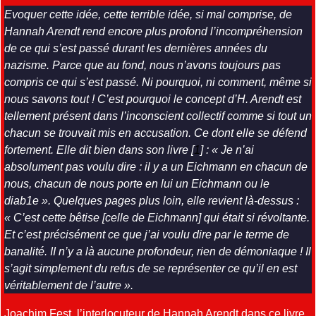
Evoquer cette idée, cette terrible idée, si mal comprise, de
Hannah Arendt rend encore plus profond l’incompréhension
de ce qui s’est passé durant les dernières années du
nazisme. Parce que au fond, nous n’avons toujours pas
compris ce qui s’est passé. Ni pourquoi, ni comment, même si
nous savons tout ! C’est pourquoi le concept d’H. Arendt est
tellement présent dans l’inconscient collectif comme si tout un
chacun se trouvait mis en accusation. Ce dont elle se défend
fortement. Elle dit bien dans son livre
[
1
]
: « Je n’ai
absolument pas voulu dire : il y a un Eichmann en chacun de
nous, chacun de nous porte en lui un Eichmann ou le
diab1e ». Quelques pages plus loin, elle revient là-dessus :
« C’est cette bêtise [celle de Eichmann] qui était si révoltante.
Et c’est précisément ce que j’ai voulu dire par le terme de
banalité. II n’y a là aucune profondeur, rien de démoniaque ! Il
s’agit simplement du refus de se représenter ce qu’il en est
véritablement de l’autre ».
Joachim Fest, l’interlocuteur de Hannah Arendt dans ce livre,