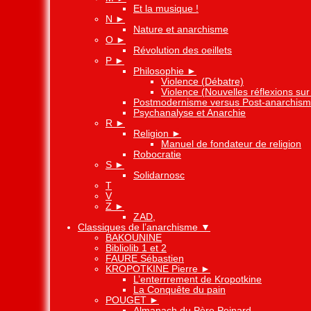
Et la musique !
N
►
Nature et anarchisme
O
►
Révolution des oeillets
P
►
Philosophie
►
Violence (Débatre)
Violence (Nouvelles réflexions sur 
Postmodernisme versus Post-anarchis
Psychanalyse et Anarchie
R
►
Religion
►
Manuel de fondateur de religion
Robocratie
S
►
Solidarnosc
T
V
Z
►
ZAD,
Classiques de l’anarchisme
▼
BAKOUNINE
Bibliolib 1 et 2
FAURE Sébastien
KROPOTKINE Pierre
►
L’enterrrement de Kropotkine
La Conquête du pain
POUGET
►
Almanach du Père Peinard