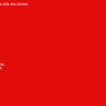
 lutte des classes
la)
me