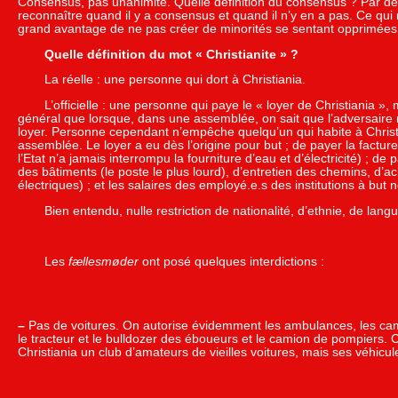
Consensus, pas unanimité. Quelle définition du consensus ? Par défin
reconnaître quand il y a consensus et quand il n’y en a pas. Ce qui
grand avantage de ne pas créer de minorités se sentant opprimées p
Quelle définition du mot « Christianite » ?
La réelle : une personne qui dort à Christiania.
L’officielle : une personne qui paye le « loyer de Christiania », 
général que lorsque, dans une assemblée, on sait que l’adversaire 
loyer. Personne cependant n’empêche quelqu’un qui habite à Christi
assemblée. Le loyer a eu dès l’origine pour but ; de payer la facture 
l’Etat n’a jamais interrompu la fourniture d’eau et d’électricité) ; de
des bâtiments (le poste le plus lourd), d’entretien des chemins, d’ac
électriques) ; et les salaires des employé.e.s des institutions à but no
Bien entendu, nulle restriction de nationalité, d’ethnie, de lang
Les
fællesmøder
ont posé quelques interdictions :
–
Pas de voitures. On autorise évidemment les ambulances, les cam
le tracteur et le bulldozer des éboueurs et le camion de pompiers. 
Christiania un club d’amateurs de vieilles voitures, mais ses véhicu