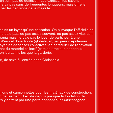
ition, pas de définition. Les Christianites savent
 ne va pas sans de fréquentes longueurs, mais offre le
ar les décisions de la majorité.
moins un loyer qu’une cotisation. On n’invoque l’officielle en
ne paie pas, ou pas assez souvent, ou pas assez vite, son
ania mais ne paie pas le loyer de participer à une
d’eau et d’électricité (globale, et, par peur d’épidémies,
 payer les dépenses collectives, en particulier de rénovation
hat du matériel collectif (camion, tracteur, panneaux
n lucratif, telles que la garderie.
ue, de sexe à l’entrée dans Christiania.
ions et camionnettes pour les matériaux de construction,
Curieusement, il existe depuis presque la fondation de
les y entrent par une porte donnant sur
Prinsessegade
.