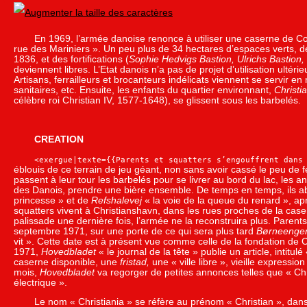
En 1969, l’armée danoise renonce à utiliser une caserne de C
rue des Mariniers ». Un peu plus de 34 hectares d’espaces verts, d
1836, et des fortifications (
Sophie Hedvigs Bastion, Ulrichs Bastion,
deviennent libres. L’Etat danois n’a pas de projet d’utilisation ultér
Artisans, ferrailleurs et brocanteurs indélicats viennent se servir e
sanitaires, etc. Ensuite, les enfants du quartier environnant,
Christi
célèbre roi Christian IV, 1577-1648), se glissent sous les barbelés.
CREATION
<exergue|texte={{Parents et squatters s’engouffrent dans
éblouis de ce terrain de jeu géant, non sans avoir cassé le peu de f
passent à leur tour les barbelés pour se livrer au bord du lac, les 
des Danois, prendre une bière ensemble. De temps en temps, ils ab
princesse » et de
Refshalevej
« la voie de la queue du renard », ap
squatters vivent à Christianshavn, dans les rues proches de la case
palissade une dernière fois, l’armée ne la reconstruira plus. Parent
septembre 1971, sur une porte de ce qui sera plus tard
Børneenge
vit ». Cette date est à présent vue comme celle de la fondation de C
1971,
Hovedbladet
« le journal de la tête » publie un article, intitu
caserne disponible, une
fristad,
une « ville libre », vieille express
mois,
Hovedbladet
va regorger de petites annonces telles que « Chri
électrique ».
Le nom « Christiania » se réfère au prénom « Christian », dans «