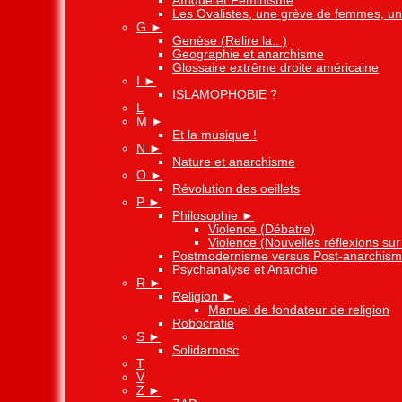
Afrique et Féminisme
Les Ovalistes, une grève de femmes, une
G
►
Genèse (Relire la.. )
Geographie et anarchisme
Glossaire extrême droite américaine
I
►
ISLAMOPHOBIE ?
L
M
►
Et la musique !
N
►
Nature et anarchisme
O
►
Révolution des oeillets
P
►
Philosophie
►
Violence (Débatre)
Violence (Nouvelles réflexions sur 
Postmodernisme versus Post-anarchis
Psychanalyse et Anarchie
R
►
Religion
►
Manuel de fondateur de religion
Robocratie
S
►
Solidarnosc
T
V
Z
►