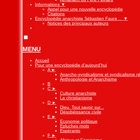
Informations
▼
Appel pour une nouvelle encyclopédie
Citations
Encyclopédie anarchiste Sébastien Faure ...
▼
Notices des principaux auteurs
MENU
Accueil
Pour une encyclopédie d’aujourd’hui
A
►
Anarcho-syndicalisme et syndicalisme ré
Anthropologie et Anarchisme
B
C
►
Culture anarchiste
Le christianisme
D
►
Dieu. Tout savoir sur...
Désobéissance civile
E
►
Economie politique
Epluches mots
Espéranto
F
►