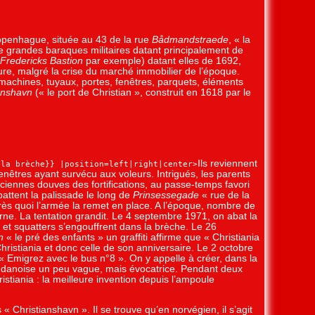
openhague, située au 43 de la rue
Bådmandstraede
, « la
e grandes baraques militaires datant principalement de
 Fredericks Bastion
par exemple) datant elles de 1692,
ieure, malgré la crise du marché immobilier de l’époque.
n machines, tuyaux, portes, fenêtres, parquets, éléments
anshavn
(« le port de Christian », construit en 1618 par le
Ils reviennent
 la brèche}} |position=left|right|center>
enêtres ayant survécu aux voleurs. Intrigués, les parents
anciennes douves des fortifications, au passe-temps favori
attent la palissade le long de
Prinsessegade
« rue de la
rès quoi l’armée la remet en place. A l’époque, nombre de
rne. La tentation grandit. Le 4 septembre 1971, on abat la
s et squatters s’engouffrent dans la brèche. Le 26
n
« le pré des enfants » un graffiti affirme que « Christiania
hristiania et donc celle de son anniversaire. Le 2 octobre
lé « Emigrez avec le bus n°8 ». On y appelle à créer, dans la
ion danoise un peu vague, mais évocatrice. Pendant deux
stiania : la meilleure invention depuis l’ampoule
 Christianshavn ». Il se trouve qu’en norvégien, il s’agit