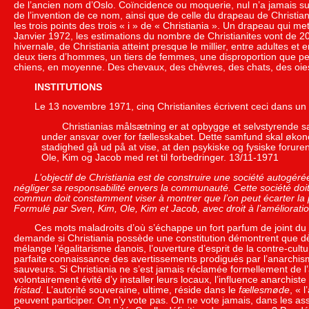
de l’ancien nom d’Oslo. Coïncidence ou moquerie, nul n’a jamais su l’
de l’invention de ce nom, ainsi que de celle du drapeau de Christiani
les trois points des trois « i » de « Christiania ». Un drapeau qui met
Janvier 1972, les estimations du nombre de Christianites vont de 20
hivernale, de Christiania atteint presque le millier, entre adultes e
deux tiers d’hommes, un tiers de femmes, une disproportion que per
chiens, en moyenne. Des chevaux, des chèvres, des chats, des oie
INSTITUTIONS
Le 13 novembre 1971, cinq Christianites écrivent ceci dans u
Christianias målsætning er at opbygge et selvstyrende sam
under ansvar over for fællesskabet. Dette samfund skal økonom
stadighed gå ud på at vise, at den psykiske og fysiske forur
Ole, Kim og Jacob med ret til forbedringer. 13/11-1971
L’objectif de Christiania est de construire une société autogé
négliger sa responsabilité envers la communauté. Cette société doi
commun doit constamment viser à montrer que l’on peut écarter la p
Formulé par Sven, Kim, Ole, Kim et Jacob, avec droit à l’améliorati
Ces mots maladroits d’où s’échappe un fort parfum de joint du j
demande si Christiania possède une constitution démontrent que dès
mélange l’égalitarisme danois, l’ouverture d’esprit de la contre-cul
parfaite connaissance des avertissements prodigués par l’anarchism
sauveurs. Si Christiania ne s’est jamais réclamée formellement de l
volontairement évité d’y installer leurs locaux, l’influence anarchis
fristad
. L’autorité souveraine, ultime, réside dans le
fællesmøde
, « 
peuvent participer. On n’y vote pas. On ne vote jamais, dans les a