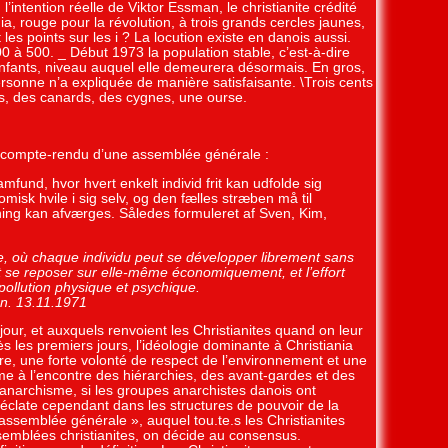
intention réelle de Viktor Essman, le christianite crédité
a, rouge pour la révolution, à trois grands cercles jaunes,
 les points sur les i ? La locution existe en danois aussi.
0 à 500. _ Début 1973 la population stable, c’est-à-dire
t enfants, niveau auquel elle demeurera désormais. En gros,
sonne n’a expliquée de manière satisfaisante. \Trois cents
s, des canards, des cygnes, une ourse.
n compte-rendu d’une assemblée générale :
fund, hvor hvert enkelt individ frit kan udfolde sig
isk hvile i sig selv, og den fælles stræben må til
ening kan afværges. Således formuleret af Sven, Kim,
rée, où chaque individu peut se développer librement sans
t se reposer sur elle-même économiquement, et l’effort
ollution physique et psychique.
on. 13.11.1971
our, et auxquels renvoient les Christianites quand on leur
 les premiers jours, l’idéologie dominante à Christiania
ture, une forte volonté de respect de l’environnement et une
e à l’encontre des hiérarchies, des avant-gardes et des
’anarchisme, si les groupes anarchistes danois ont
te éclate cependant dans les structures de pouvoir de la
l’assemblée générale », auquel tou.te.s les Christianites
ssemblées christianites, on décide au consensus.