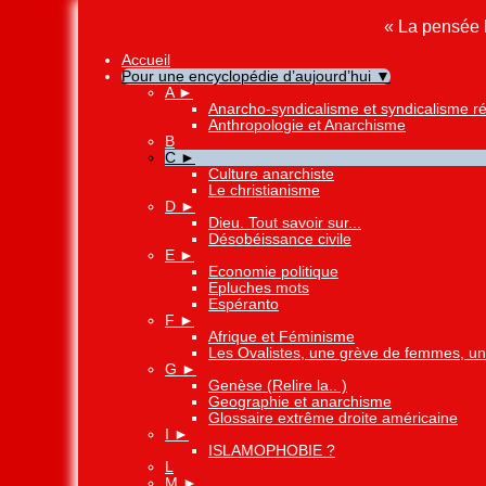
« La pensée l
Accueil
Pour une encyclopédie d’aujourd’hui
▼
A
►
Anarcho-syndicalisme et syndicalisme ré
Anthropologie et Anarchisme
B
C
►
Culture anarchiste
Le christianisme
D
►
Dieu. Tout savoir sur...
Désobéissance civile
E
►
Economie politique
Epluches mots
Espéranto
F
►
Afrique et Féminisme
Les Ovalistes, une grève de femmes, une
G
►
Genèse (Relire la.. )
Geographie et anarchisme
Glossaire extrême droite américaine
I
►
ISLAMOPHOBIE ?
L
M
►