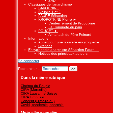
ZAD,
Classiques de l’anarchisme
BAKOUNINE
Bibliolib 1 et 2
FAURE Sébastien
KROPOTKINE Pierre
►
L’enterrrement de Kropotkine
La Conquête du pain
POUGET
►
Almanach du Père Peinard
Informations
Appel pour une nouvelle encyclopédie
Citations
Encyclopédie anarchiste Sébastien Faure ...
Notices des principaux auteurs
Se connecter
Rechercher ...
Dans la même rubrique
Cinéma du Peuple
CIRA (Marseille)
CIRA Lausanne Suisse
CIRA Limousin
Concept (Histoire du)
Covid, pandémie, anarchie
Mots-clés associés