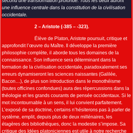
second une transformation profonde. Tous les deux auront
une influence centrale dans la constitution de la civilisation
occidentale.
2 – Aristote (-385 – -323).
Élève de Platon, Aristote poursuit, critique et
approfondit l’œuvre du Maître. Il développe la première
philosophie complète, il aborde tous les domaines de la
connaissance. Son influence sera déterminant dans la
formation de la civilisation occidentale, paradoxalement ses
erreurs dynamiseront les sciences naissantes (Galilée,
Bacon…), de plus son introduction dans le monothéisme
(toutes officines confondues) aura des répercussions dans la
théologie et les grands courants de pensée occidentaux. Si le
mot incontournable à un sens, il lui convient parfaitement.
L’exposé de sa doctrine, certains n’hésiterons pas à parler de
système, emplit, depuis plus de deux millénaires, les
étagères des bibliothèques, donc la modestie s’impose. Sa
critique des Idées platoniciennes est utile à notre recherche