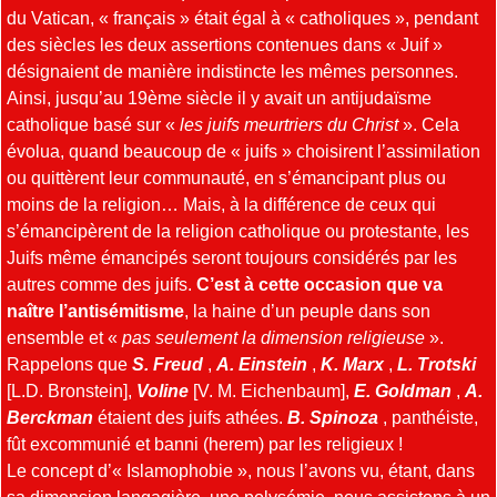
du Vatican, « français » était égal à « catholiques », pendant
des siècles les deux assertions contenues dans « Juif »
désignaient de manière indistincte les mêmes personnes.
Ainsi, jusqu’au 19ème siècle il y avait un antijudaïsme
catholique basé sur «
les juifs meurtriers du Christ
». Cela
évolua, quand beaucoup de « juifs » choisirent l’assimilation
ou quittèrent leur communauté, en s’émancipant plus ou
moins de la religion… Mais, à la différence de ceux qui
s’émancipèrent de la religion catholique ou protestante, les
Juifs même émancipés seront toujours considérés par les
autres comme des juifs.
C’est à cette occasion que va
naître l’antisémitisme
, la haine d’un peuple dans son
ensemble et «
pas seulement la dimension religieuse
».
Rappelons que
S. Freud
,
A. Einstein
,
K.
Marx
,
L. Trotski
[L.D. Bronstein],
Voline
[V. M. Eichenbaum],
E. Goldman
,
A.
Berckman
étaient des juifs athées.
B. Spinoza
, panthéiste,
fût excommunié et banni (herem) par les religieux !
Le concept d’« Islamophobie », nous l’avons vu, étant, dans
sa dimension langagière, une polysémie, nous assistons à un