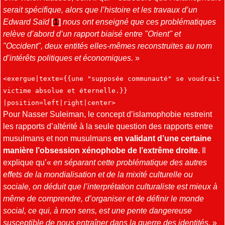
serait spécifique, alors que l’histoire et les travaux d’un
Edward Saïd
[
1
]
nous ont enseigné que ces problématiques
relève d’abord d’un rapport biaisé entre "Orient" et
"Occident", deux entités elles-mêmes reconstruites au nom
d’intérêts politiques et économiques.
»
<exergue|texte={{une "supposée communauté" se voudrait
victime absolue et éternelle.}}
|position=left|right|center>
Pour Nasser Suleiman, le concept d’islamophobie restreint
les rapports d’altérité à la seule question des rapports entre
musulmans et non musulmans
en validant d’une certaine
manière l’obsession xénophobe de l’extrême droite
. Il
explique qu’«
en séparant cette problématique des autres
effets de la mondialisation et de la mixité culturelle ou
sociale, on déduit que l’interprétation culturaliste est mieux à
même de comprendre, d’organiser et de définir le monde
social, ce qui, à mon sens, est une pente dangereuse
susceptible de nous entraîner dans la guerre des identités.
»