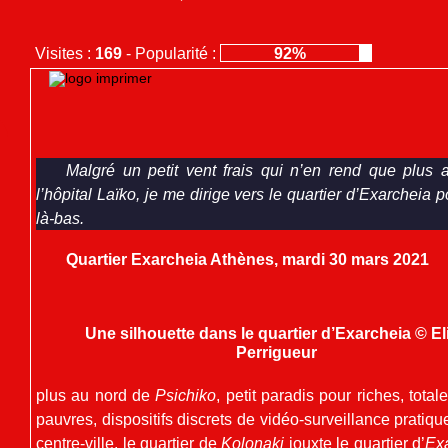
Visites :
169
-
Popularité :
92%
Malgré un petit vent frais qui n’en rend que plus 
l’hôpital
Laïko
, je me dirige vers le quartier d’
Exarcheia
po
là-bas.
Quartier Exarcheia Athènes, mardi 30 mars 2021
Une silhouette dans le quartier d’Exarcheia © El
Perrigueur
plus au nord de
Psichiko
, petit paradis pour riches, tota
pauvres, dispositifs discrets de vidéo-surveillance prati
centre-ville, le quartier de
Kolonaki
jouxte le quartier d’
Ex