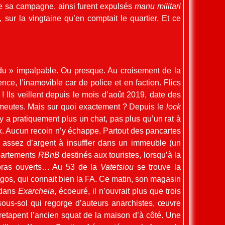
 de sa campagne, ainsi furent expulsés
manu militari
 sur la vingtaine qu’en comptait le quartier. Et ce
u » impalpable. Ou presque. Au croisement de la
nce, l’inamovible car de police et en faction. Flics
 Ils veillent depuis le mois d’août 2019, date des
émeutes. Mais sur quoi exactement ? Depuis le
lock
n’y a pratiquement plus un chat, pas plus qu’un rat à
ux. Aucun recoin n’y échappe. Partout des pancartes
t assez d’argent à insuffler dans un immeuble (un
ppartements
RBnB
destinés aux touristes, lorsqu’à la
à bras ouverts… Au 53 de la
Vatetsiou
se trouve la
os, qui connait bien la FA. Ce matin, son magasin
 dans
Exarcheia
, écoeuré, il n’ouvrait plus que trois
sous-sol qui regorge d’auteurs anarchistes, œuvre
 retapent l’ancien squat de la maison d’à côté. Une