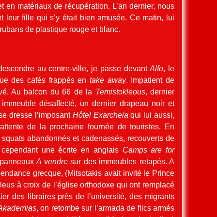
et en matériaux de récupération. L’an dernier, nous
leur fille qui s’y était bien amusée. Ce matin, lui
 rubans de plastique rouge et blanc.
descendre au centre-ville, je passe devant
Alfo
, le
ue des cafés frappés en
take away
. Impatient de
ové. Au balcon du 66 de la
Temistokleous
, dernier
immeuble désaffecté, un dernier drapeau noir et
 se dresse l’imposant
Hôtel Exarcheia
qui lui aussi,
attente de la prochaine fournée de touristes. En
es squats abandonnés et cadenassés, recouverts de
he cependant une écrite en anglais
Camps are for
s panneaux
A vendre
sur des immeubles retapés. A
épendance grecque, (Mitsotakis avait invité le Prince
bleus à croix de l’église orthodoxe qui ont remplacé
ier des libraires près de l’université, des migrants
Akademias
, on retombe sur l’armada de flics armés