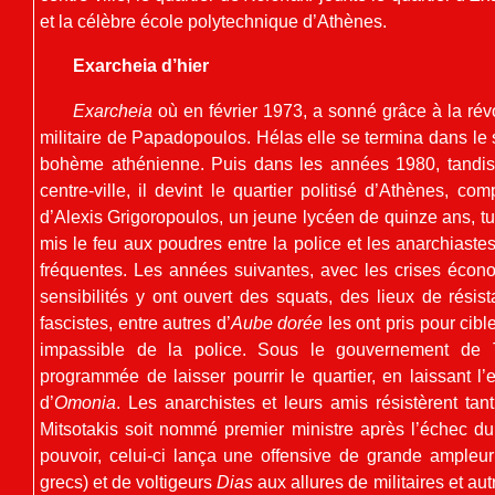
et la célèbre école polytechnique d’Athènes.
Exarcheia d’hier
Exarcheia
où en février 1973, a sonné grâce à la révol
militaire de Papadopoulos. Hélas elle se termina dans le
bohème athénienne. Puis dans les années 1980, tandis
centre-ville, il devint le quartier politisé d’Athènes, 
d’Alexis Grigoropoulos, un jeune lycéen de quinze ans, tué
mis le feu aux poudres entre la police et les anarchiastes
fréquentes. Les années suivantes, avec les crises écon
sensibilités y ont ouvert des squats, des lieux de résist
fascistes, entre autres d’
Aube dorée
les ont pris pour cibl
impassible de la police. Sous le gouvernement de T
programmée de laisser pourrir le quartier, en laissant l
d’
Omonia
. Les anarchistes et leurs amis résistèrent ta
Mitsotakis soit nommé premier ministre après l’échec d
pouvoir, celui-ci lança une offensive de grande ampleur
grecs) et de voltigeurs
Dias
aux allures de militaires et a