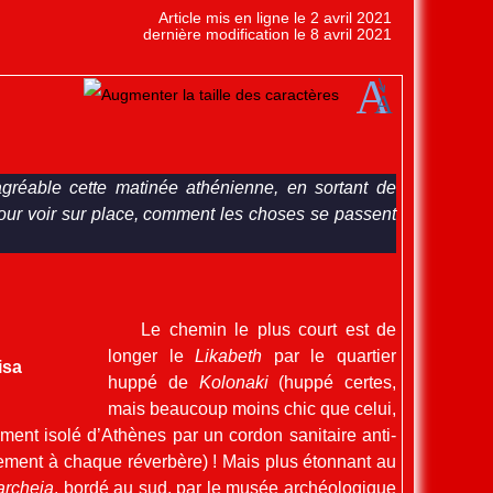
Article mis en ligne le
2 avril 2021
dernière modification le 8 avril 2021
agréable cette matinée athénienne, en sortant de
ur voir sur place, comment les choses se passent
Le chemin le plus court est de
longer le
Likabeth
par le quartier
isa
huppé de
Kolonaki
(huppé certes,
mais beaucoup moins chic que celui,
lement isolé d’Athènes par un cordon sanitaire anti-
quement à chaque réverbère) ! Mais plus étonnant au
archeia
, bordé au sud, par le musée archéologique