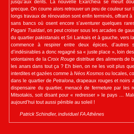
jusqu’aux dents. La nouvelle Exarcheia se meurt douc
grecque. On courre alors retrouver un peu de couleur sur 
longs travaux de rénovation sont enfin terminés, offrant à 
sans bancs où osent encore s’aventurer quelques rares
Pagani Tsaldari
, on peut croiser sous les arcades de gau
du quartier pakistanais et Sri Lankais et à gauche, vers la
commence à respirer entre deux épices, d’autres 
d’indésirables a donc regagné sa « juste place », loin de
volontaires de la
Croix Rouge
distribue des aliments de 
les anars dans tout ça ? Eh bien, on ne les voit plus que
interdites et gazées comme à
Néos Kosmos
ou locales, co
dans le quartier de
Petralona
, drapeaux rouges et noirs a
dispensaire du quartier, menacé de fermeture par les r
Mitsotakis, soit disant pour « redresser » le pays … Mal
aujourd’hui tout aussi pénible au soleil !
Patrick Schindler, individuel FA Athènes