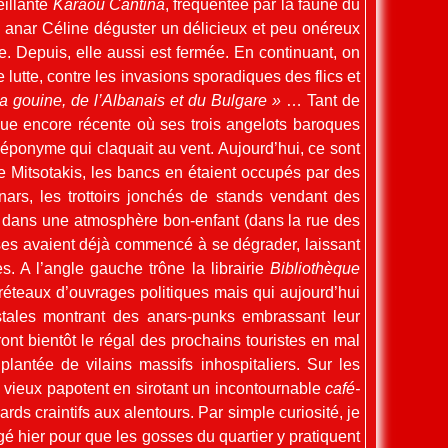
eillante
Karaou Cantina
, fréquentée par la faune du
e anar Céline déguster un délicieux et peu onéreux
. Depuis, elle aussi est fermée. En continuant, on
lutte, contre les invasions sporadiques des flics et
la gouine, de l’Albanais et du Bulgare »
… Tant de
que encore récente où ses trois angelots baroques
 éponyme qui claquait au vent. Aujourd’hui, ce sont
de Mitsotakis, les bancs en étaient occupés par des
nars, les trottoirs jonchés de stands vendant des
 ça dans une atmosphère bon-enfant (dans la rue des
oses avaient déjà commencé à se dégrader, laissant
s. A l’angle gauche trône la librairie
Bibliothèque
réteaux d’ouvrages politiques mais qui aujourd’hui
stales montrant des anars-punks embrassant leur
ont bientôt le régal des prochains touristes en mal
lantée de vilains massifs inhospitaliers. Sur les
 vieux papotent en sirotant un incontournable
café-
ds craintifs aux alentours. Par simple curiosité, je
gé hier pour que les gosses du quartier y pratiquent