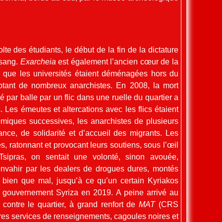
te des étudiants, le début de la fin de la dictature
 sang.
Exarcheia
est également l’ancien cœur de la
 que les universités étaient déménagées hors du
comptant de nombreux anarchistes. En 2008, la mort
 par balle par un flic dans une ruelle du quartier a
. Les émeutes et altercations avec les flics étaient
omiques successives, les anarchistes de plusieurs
ance, de solidarité et d’accueil des migrants. Les
es, ratonnant et provocant leurs soutiens, sous l’œil
sipras, on sentait une volonté, sinon avouée,
’envahir par les dealers de drogues dures, montés
nt bien que mal, jusqu’à ce qu’un certain Kyriakos
u gouvernement Syriza en 2019. A peine arrivé au
 contre le quartier, à grand renfort de
MAT
(CRS
utres services de renseignements, cagoules noires et