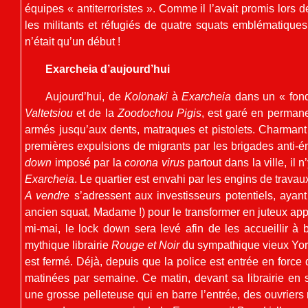
équipes « antiterroristes ». Comme il l’avait promis lors
les militants et réfugiés de quatre squats emblématiques,
n’était qu’un début !
Exarcheia d’aujourd’hui
Aujourd’hui, de
Kolonaki
à
Exarcheia
dans un « fond
Valtetsiou
et de la
Zoodochou Pigis
, est garé en permane
armés jusqu’aux dents, matraques et pistolets. Charmant !
premières expulsions de migrants par les brigades anti-
down
imposé par la
corona virus
partout dans la ville, il 
Exarcheia
. Le quartier est envahi par les engins de trava
A vendre
s’adressent aux investisseurs potentiels, ayan
ancien squat, Madame !) pour le transformer en juteux a
mi-mai, le lock down sera levé afin de les accueillir 
mythique librairie
Rouge et Noir
du sympathique vieux Yorg
est fermé. Déjà, depuis que la police est entrée en force
matinées par semaine. Ce matin, devant sa librairie en 
une grosse pelleteuse qui en barre l’entrée, des ouvriers