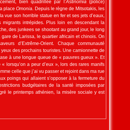
ement, bien quadrillée par l’
Astinomia
(police)
la place
Omonia
. Depuis le règne de Mitsotakis, les
la vue son horrible statue en fer et ses jets d’eaux,
 migrants intrépides. Plus loin en descendant la
che, des junkees se shootant au grand jour, le long
 gare de Larissa, le quartier africain et chinois. On
saveurs d’Extrême-Orient. Chaque communauté
s yeux des prochains touristes. Une camionnette de
base à une longue queue de « pauvres gueux ». Et
 « lorsqu’on a peur d’eux », lors des rares manifs
mme celle que j’ai vu passer et rejoint dans ma rue
ux poings qui allaient s’opposer à la fermeture du
estrictions budgétaires de la santé imposées par
gré le printemps athénien, la misère sociale y est