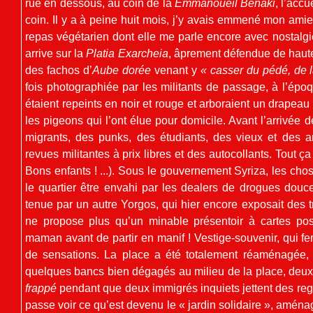
rue en dessous, au coin de la
Emmanoueil Benaki
, l’accu
coin. Il y a à peine huit mois, j’y avais emmené mon ami
repas végétarien dont elle me parle encore avec nostalgie
arrive sur la
Platia Exarcheia
, âprement défendue de haute 
des fachos d’
Aube dorée
venant y
« casser du pédé, de 
fois photographiée par les militants de passage, à l’épo
étaient repeints en noir et rouge et arboraient un drapeau
les pigeons qui l’ont élue pour domicile. Avant l’arrivée 
migrants, des punks, des étudiants, des vieux et des a
revues militantes à prix libres et des autocollants. Tout
Bons enfants ! ...). Sous le gouvernement Syriza, les ch
le quartier être envahi par les dealers de drogues douce
tenue par un autre Yorgos, qui hier encore exposait des t
ne propose plus qu’un minable présentoir à cartes po
maman avant de partir en manif ! Vestige-souvenir, qui fer
de sensations. La place a été totalement réaménagée, p
quelques bancs bien dégagés au milieu de la place, deux
frappé
pendant que deux immigrés inquiets jettent des regar
passe voir ce qu’est devenu le « jardin solidaire », aména