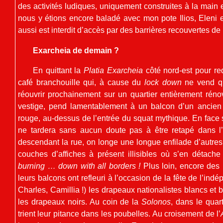
des activités ludiques, uniquement construites à la main 
nous y étions encore baladé avec mon pote Ilios, Eleni et 
aussi est interdit d’accès par des barrières recouvertes de
Exarcheia de demain ?
En quittant la
Platia Exarcheia
côté nord-est pour re
café branchouille qui, à cause du
lock down
ne vend q
réouvrir prochainement sur un quartier entièrement rén
vestige, pend lamentablement à un balcon d’un ancien 
rouge, au-dessus de l’entrée du squat mythique. En face
ne tardera sans aucun doute pas à être retapé dans l’
descendant la rue, on longe une longue enfilade d’autr
couches d’affiches à présent illisibles où s’en détac
burning … down with all borders !
Plus loin, encore de
leurs balcons ont refleuri à l’occasion de la fête de l’ind
Charles, Camillia !) les drapeaux nationalistes blancs et 
les drapeaux noirs. Au coin de la
Solonos
, dans le quart
trient leur pitance dans les poubelles. Au croisement de l’