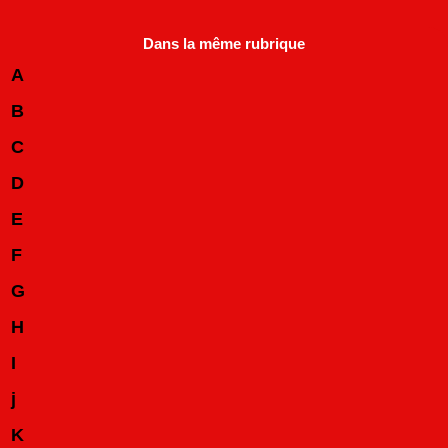
Dans la même rubrique
A
B
C
D
E
F
G
H
I
j
K