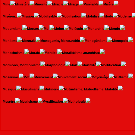
Mine
Ministère
Minorité
Miracle
Mirage
Misérable
Misère
Miséreux
Mission
Mobilisable
Mobilisation
Mobilisé
Mode
Moderne
Modernisme
Moeurs
Moi
Moine
Molécule
Monarchie
Monde
Monisme
Monnaie
Monogamie, Monoandrie
Monogénisme
Monopole
Monothéisme
Morale
Moralite
Moralitéisme anarchiste
Mormons, Mormonisme
Morphologie
Mort
Mortalité
Mortification
Mosaïsme
Mot
Mouvement
Mouvement social
Moyen-âge
Muflisme
Musique
Musulmans
Mutinerie
Mutualisme, Mutuellisme, Mutalité
Mystère
Mysticisme
Mystification
Mythologie