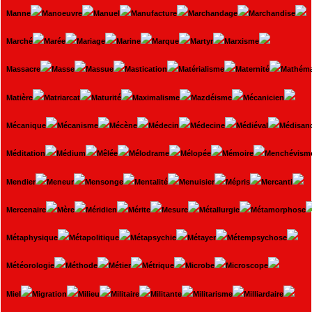
Manne
Manoeuvre
Manuel
Manufacture
Marchandage
Marchandise
Marché
Marée
Mariage
Marine
Marque
Martyr
Marxisme
Massacre
Masse
Massue
Mastication
Matérialisme
Maternité
Mathéma
Matière
Matriarcat
Maturité
Maximalisme
Mazdéisme
Mécanicien
Mécanique
Mécanisme
Mécène
Médecin
Médecine
Médiéval
Médisan
Méditation
Médium
Mêlée
Mélodrame
Mélopée
Mémoire
Menchévism
Mendier
Meneur
Mensonge
Mentalité
Menuisier
Mépris
Mercanti
Mercenaire
Mère
Méridien
Mérite
Mesure
Métallurgie
Métamorphose
Métaphysique
Métapolitique
Métapsychie
Métayer
Métempsychose
Météorologie
Méthode
Métier
Métrique
Microbe
Microscope
Miel
Migration
Milieu
Militaire
Militante
Militarisme
Milliardaire