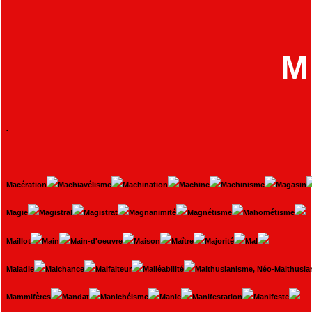
M
.
Macération
Machiavélisme
Machination
Machine
Machinisme
Magasin
Magie
Magistral
Magistrat
Magnanimité
Magnétisme
Mahométisme
Maillot
Main
Main-d'oeuvre
Maison
Maître
Majorité
Mal
Maladie
Malchance
Malfaiteur
Malléabilité
Malthusianisme, Néo-Malthusi
Mammifères
Mandat
Manichéisme
Manie
Manifestation
Manifeste