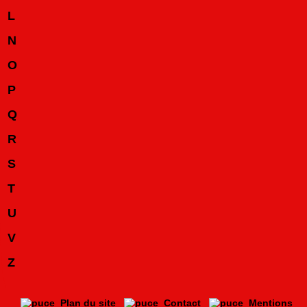
L
N
O
P
Q
R
S
T
U
V
Z
Plan du site
Contact
Mentions