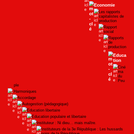
Economie
Les rapports
capitalistes de
production
Rapport
social
Rapports
de
production
Educa
tion
Ciné
ma
du
Peu
ple
Harmoniques
Accordage
Autogestion (pédagogique)
Education libertaire
Education populaire et libertaire
Instituteur : Ni dieu… mais maître.
Instituteurs de la 3e République : Les hussards
noirs de la République