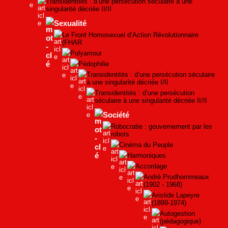
Transidentités : d’une persécution séculaire à une
singularité décriée II/II
Sexualité
Le Front Homosexuel d’Action Révolutionnaire
(FHAR
Polyamour
Pédophilie
Transidentités : d’une persécution séculaire
à une singularité décriée I/II
Transidentités : d’une persécution
séculaire à une singularité décriée II/II
Société
Robocratie : gouvernement par les
robots
Cinéma du Peuple
Harmoniques
Accordage
André Prudhommeaux
(1902 - 1968)
Aristide Lapeyre
(1899-1974)
Autogestion
(pédagogique)