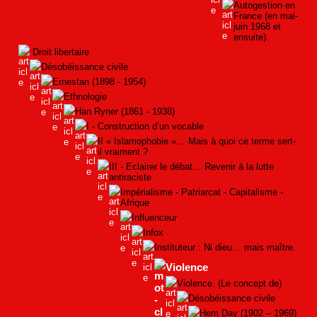
Autogestion en
France (en mai-
juin 1968 et
ensuite).
Droit libertaire
Désobéissance civile
Ernestan (1898 - 1954)
Ethnologie
Han Ryner (1861 - 1938)
I - Construction d’un vocable
II « Islamophobie »… Mais à quoi ce terme sert-
il vraiment ?
III - Eclairer le débat… Revenir à la lutte
antiraciste
Impérialisme - Patriarcat - Capitalisme -
Afrique
Influenceur
Infox
Instituteur : Ni dieu… mais maître.
Violence
Violence. (Le concept de)
Désobéissance civile
Hem Day (1902 – 1969)