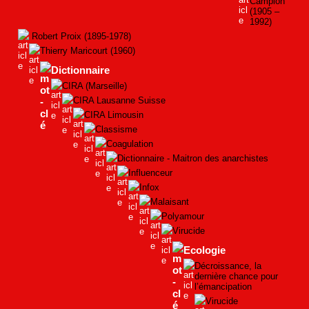
Campion
(1905 –
1992)
Robert Proix (1895-1978)
Thierry Maricourt (1960)
Dictionnaire
CIRA (Marseille)
CIRA Lausanne Suisse
CIRA Limousin
Classisme
Coagulation
Dictionnaire - Maitron des anarchistes
Influenceur
Infox
Malaisant
Polyamour
Virucide
Ecologie
Décroissance, la
dernière chance pour
l’émancipation
Virucide