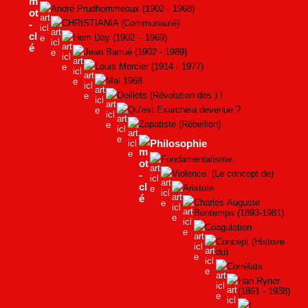
André Prudhommeaux (1902 - 1968)
CHRISTIANIA (Communauté)
Hem Day (1902 – 1969)
Jean Barrué (1902 - 1989)
Louis Mercier (1914 - 1977)
Mai 1968
Oeillets (Révolution des ) I
Qu’est Exarcheia devenue ?
Zapatiste (Rébellion)
Philosophie
Fondamentalisme.
Violence. (Le concept de)
Aristote
Charles-Auguste
Bontemps (1893-1981)
Coagulation
Concept (Histoire
du)
Corrélats
Han Ryner
(1861 - 1938)
I.