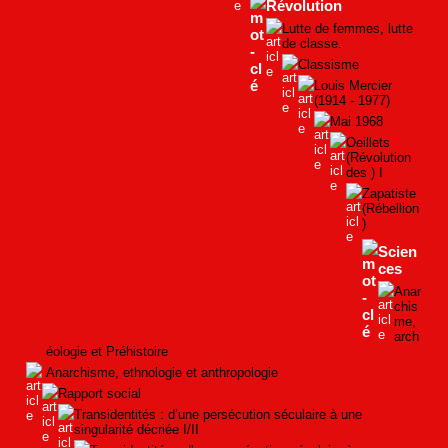
Révolution
Lutte de femmes, lutte
de classe.
Classisme
Louis Mercier
(1914 - 1977)
Mai 1968
Oeillets
(Révolution
des ) I
Zapatiste
(Rébellion
)
Scien
ces
Anar
chis
me,
arch
éologie et Préhistoire
Anarchisme, ethnologie et anthropologie
Rapport social
Transidentités : d’une persécution séculaire à une
singularité décriée I/II