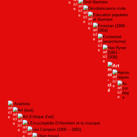
Droit libertaire
Désobéissance civile
Education populaire
et libertaire
Ernestan (1898 -
1954)
Existentiel
(anarchisme)
Han Ryner
(1861 -
1938)
Art
Harmo
niques
Ac
cor
dag
e
Anartiste
Art (brut)
Art (Critique d’art)
L’Encyclopédie D’Alembert et la musique
Léo Campion (1905 – 1992)
Objet trouvé.