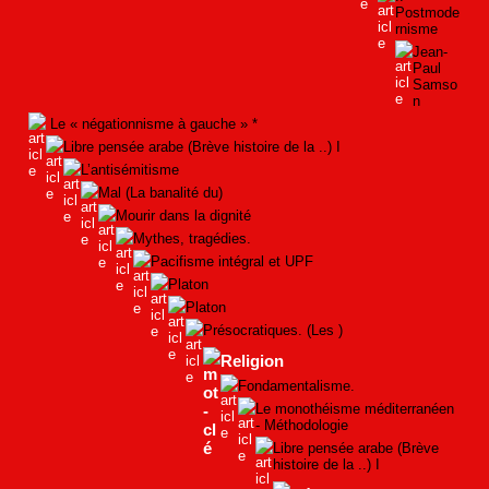
Postmode
rnisme
Jean-
Paul
Samso
n
Le « négationnisme à gauche » *
Libre pensée arabe (Brève histoire de la ..) I
L’antisémitisme
Mal (La banalité du)
Mourir dans la dignité
Mythes, tragédies.
Pacifisme intégral et UPF
Platon
Platon
Présocratiques. (Les )
Religion
Fondamentalisme.
Le monothéisme méditerranéen
- Méthodologie
Libre pensée arabe (Brève
histoire de la ..) I