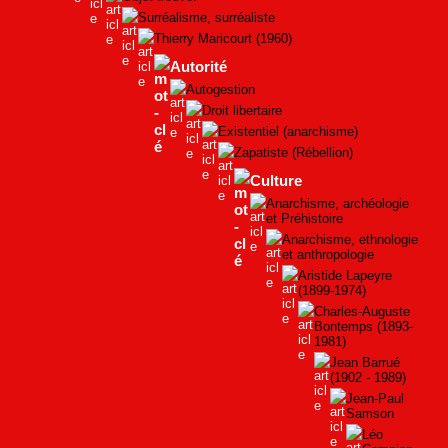
Surréalisme, surréaliste
Thierry Maricourt (1960)
Autorité
Autogestion
Droit libertaire
Existentiel (anarchisme)
Zapatiste (Rébellion)
Culture
Anarchisme, archéologie
et Préhistoire
Anarchisme, ethnologie
et anthropologie
Aristide Lapeyre
(1899-1974)
Charles-Auguste
Bontemps (1893-
1981)
Jean Barrué
(1902 - 1989)
Jean-Paul
Samson
Léo