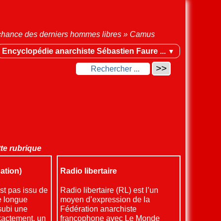
la chance des derniers hommes libres » Camus
Encyclopédie anarchiste Sébastien Faure ...
▼
tte rubrique
ation)
Radio libertaire
st pas issu de
Radio libertaire (RL) est l’un
ne longue
moyen d’expression de la
 subi une
Fédération anarchiste
xactement, un
francophone avec Le Monde