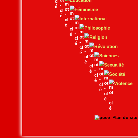
Education
Féminisme
International
Philosophie
Religion
Révolution
Sciences
Sexualité
Société
Violence
Plan du sit