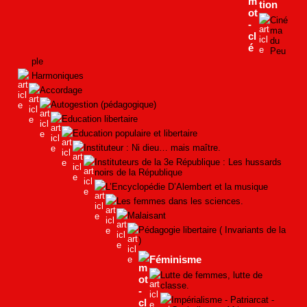
tion
Ciné
ma
du
Peu
ple
Harmoniques
Accordage
Autogestion (pédagogique)
Education libertaire
Education populaire et libertaire
Instituteur : Ni dieu… mais maître.
Instituteurs de la 3e République : Les hussards
noirs de la République
L’Encyclopédie D’Alembert et la musique
Les femmes dans les sciences.
Malaisant
Pédagogie libertaire ( Invariants de la
)
Féminisme
Lutte de femmes, lutte de
classe.
Impérialisme - Patriarcat -