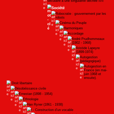
séculaire à une singularité décriée II/II
Société
Robocratie : gouvernement par les
robots
Cinéma du Peuple
Harmoniques
Accordage
André Prudhommeaux
(1902 - 1968)
Aristide Lapeyre
(1899-1974)
Autogestion
(pédagogique)
Autogestion en
France (en mai-
juin 1968 et
ensuite).
Droit libertaire
Désobéissance civile
Ernestan (1898 - 1954)
Ethnologie
Han Ryner (1861 - 1938)
I - Construction d’un vocable