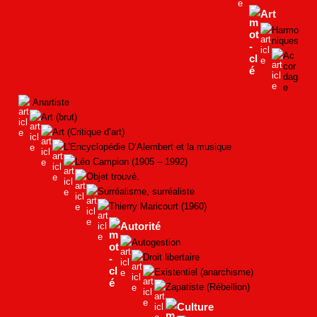
Art
Harmo
niques
Ac
cor
dag
e
Anartiste
Art (brut)
Art (Critique d’art)
L’Encyclopédie D’Alembert et la musique
Léo Campion (1905 – 1992)
Objet trouvé.
Surréalisme, surréaliste
Thierry Maricourt (1960)
Autorité
Autogestion
Droit libertaire
Existentiel (anarchisme)
Zapatiste (Rébellion)
Culture