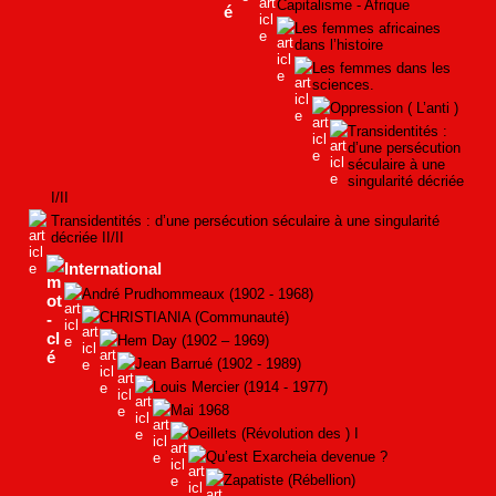
Capitalisme - Afrique
Les femmes africaines
dans l’histoire
Les femmes dans les
sciences.
Oppression ( L’anti )
Transidentités :
d’une persécution
séculaire à une
singularité décriée
I/II
Transidentités : d’une persécution séculaire à une singularité
décriée II/II
International
André Prudhommeaux (1902 - 1968)
CHRISTIANIA (Communauté)
Hem Day (1902 – 1969)
Jean Barrué (1902 - 1989)
Louis Mercier (1914 - 1977)
Mai 1968
Oeillets (Révolution des ) I
Qu’est Exarcheia devenue ?
Zapatiste (Rébellion)