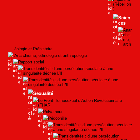
(Rébellion
)
Scien
ces
Anar
chis
me,
arch
éologie et Préhistoire
Anarchisme, ethnologie et anthropologie
Rapport social
Transidentités : d’une persécution séculaire à une
singularité décriée I/II
Transidentités : d’une persécution séculaire à une
singularité décriée II/II
Sexualité
Le Front Homosexuel d’Action Révolutionnaire
(FHAR
Polyamour
Pédophilie
Transidentités : d’une persécution séculaire
à une singularité décriée I/II
Transidentités : d’une persécution