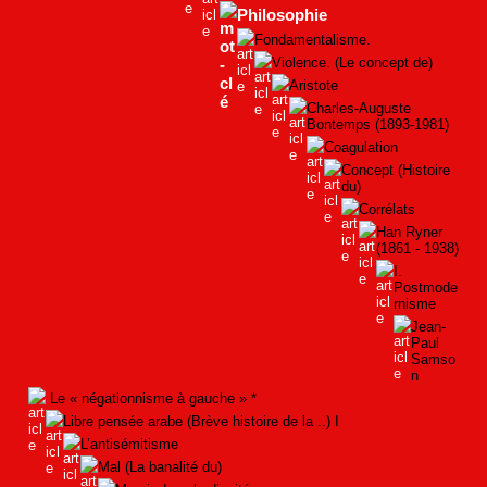
Philosophie
Fondamentalisme.
Violence. (Le concept de)
Aristote
Charles-Auguste
Bontemps (1893-1981)
Coagulation
Concept (Histoire
du)
Corrélats
Han Ryner
(1861 - 1938)
I.
Postmode
rnisme
Jean-
Paul
Samso
n
Le « négationnisme à gauche » *
Libre pensée arabe (Brève histoire de la ..) I
L’antisémitisme
Mal (La banalité du)