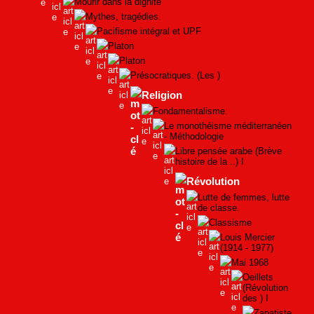
Mourir dans la dignité
Mythes, tragédies.
Pacifisme intégral et UPF
Platon
Platon
Présocratiques. (Les )
Religion
Fondamentalisme.
Le monothéisme méditerranéen
- Méthodologie
Libre pensée arabe (Brève
histoire de la ..) I
Révolution
Lutte de femmes, lutte
de classe.
Classisme
Louis Mercier
(1914 - 1977)
Mai 1968
Oeillets
(Révolution
des ) I
Zapatiste