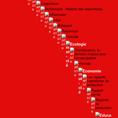
Coagulation
Dictionnaire - Maitron des anarchistes
Influenceur
Infox
Malaisant
Polyamour
Virucide
Ecologie
Décroissance, la
dernière chance pour
l’émancipation
Virucide
Economie
Les rapports
capitalistes de
production
Rapport
social
Rapports
de
production
Educa