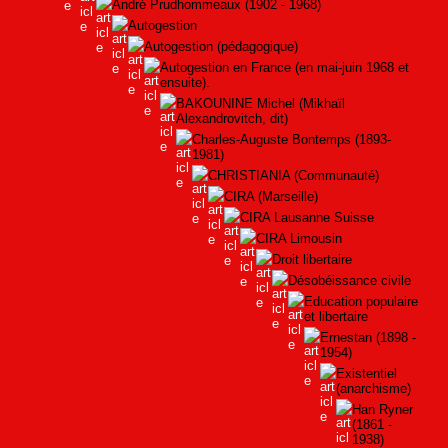
André Prudhommeaux (1902 - 1968)
Autogestion
Autogestion (pédagogique)
Autogestion en France (en mai-juin 1968 et
ensuite).
BAKOUNINE Michel (Mikhaïl
Alexandrovitch, dit)
Charles-Auguste Bontemps (1893-
1981)
CHRISTIANIA (Communauté)
CIRA (Marseille)
CIRA Lausanne Suisse
CIRA Limousin
Droit libertaire
Désobéissance civile
Education populaire
et libertaire
Ernestan (1898 -
1954)
Existentiel
(anarchisme)
Han Ryner
(1861 -
1938)