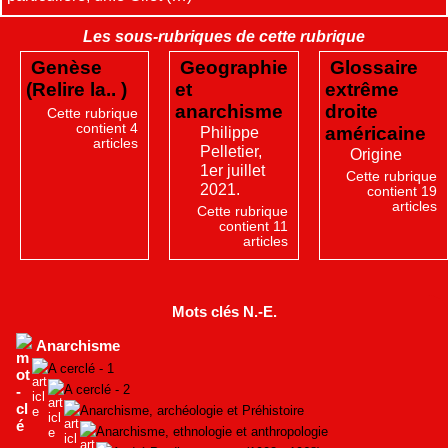
Les sous-rubriques de cette rubrique
Genèse
Geographie
Glossaire
(Relire la.. )
et
extrême
anarchisme
droite
Cette rubrique
contient 4
Philippe
américaine
articles
Pelletier,
Origine
1er juillet
Cette rubrique
2021.
contient 19
articles
Cette rubrique
contient 11
articles
Mots clés N.-E.
Anarchisme
A cerclé - 1
A cerclé - 2
Anarchisme, archéologie et Préhistoire
Anarchisme, ethnologie et anthropologie