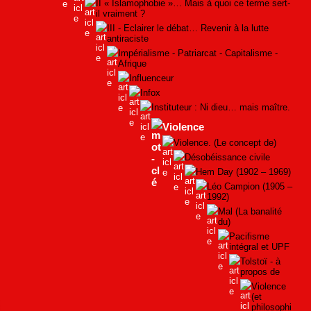
II « Islamophobie »… Mais à quoi ce terme sert-
il vraiment ?
III - Eclairer le débat… Revenir à la lutte
antiraciste
Impérialisme - Patriarcat - Capitalisme -
Afrique
Influenceur
Infox
Instituteur : Ni dieu… mais maître.
Violence
Violence. (Le concept de)
Désobéissance civile
Hem Day (1902 – 1969)
Léo Campion (1905 –
1992)
Mal (La banalité
du)
Pacifisme
intégral et UPF
Tolstoï - à
propos de
Violence
(et
philosophi