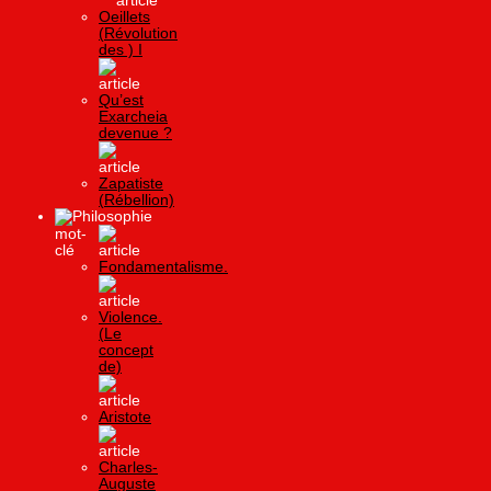
Oeillets
(Révolution
des ) I
Qu’est
Exarcheia
devenue ?
Zapatiste
(Rébellion)
Philosophie
Fondamentalisme.
Violence.
(Le
concept
de)
Aristote
Charles-
Auguste