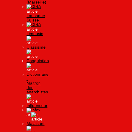
(Marseille)
CIRA
Lausanne
Suisse
CIRA
Limousin
Classisme
Coagulation
Dictionnaire
-
Maitron
des
anarchistes
Influenceur
Infox
Malaisant