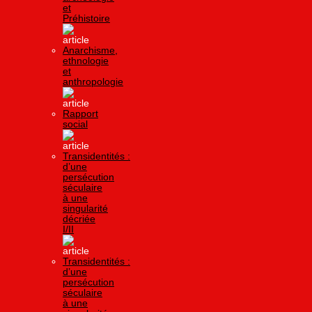
et
Préhistoire
Anarchisme,
ethnologie
et
anthropologie
Rapport
social
Transidentités :
d’une
persécution
séculaire
à une
singularité
décriée
I/II
Transidentités :
d’une
persécution
séculaire
à une