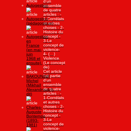
d’un
Autogestion
ensemble
de quatre
articles : -
Autogestion
1-Corrélats
(pédagogique)
et autres
choses - 2-
Histoire du
concept -
Autogestion
3-Le
en
concept de
France
violence-
(en mai-
4- (…)
juin
Violence.
1968 et
(Le concept
ensuite).
de)
Cet article
fait partie
BAKOUNINE
d’un
Michel
ensemble
(Mikhaïl
de quatre
Alexandrovitch,
articles : -
dit)
1-Corrélats
et autres
choses - 2-
Charles-
Histoire du
Auguste
concept -
Bontemps
3-Le
(1893-
concept de
1981)
violence-