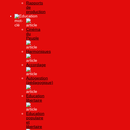
Rapports
de
production
Education
Cinéma
du
Peuple
Harmoniques
Accordage
Autogestion
(pédagogique)
Education
libertaire
Education
populaire
et
libertaire