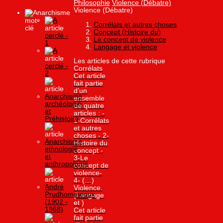
Philosophie
Violence (Débatre)
Violence (Débatre)
Anarchisme
A
Corrélats et autres choses
Concept (Histoire du)
cerclé -
Le concept de violence
1
Langage et violence
A
Les articles de cette rubrique
cerclé -
Corrélats
2
Cet article
fait partie
d’un
Anarchisme,
ensemble
archéologie
de quatre
et
articles : -
Préhistoire
1-Corrélats
et autres
choses - 2-
Anarchisme,
Histoire du
ethnologie
concept -
et
3-Le
anthropologie
concept de
violence-
4- (…)
André
Violence.
Prudhommeaux
(Langage
(1902 -
et )
1968)
Cet article
fait partie