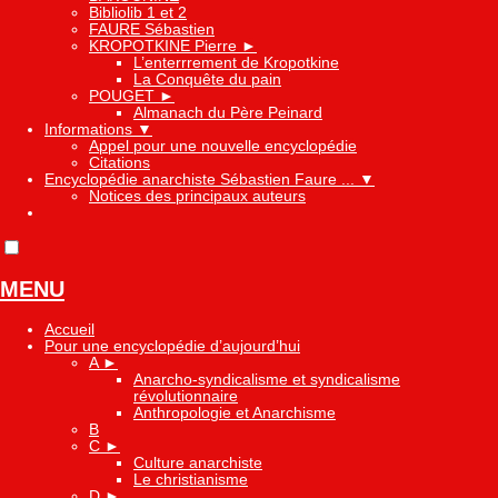
Bibliolib 1 et 2
FAURE Sébastien
KROPOTKINE Pierre
►
L’enterrrement de Kropotkine
La Conquête du pain
POUGET
►
Almanach du Père Peinard
Informations
▼
Appel pour une nouvelle encyclopédie
Citations
Encyclopédie anarchiste Sébastien Faure ...
▼
Notices des principaux auteurs
MENU
Accueil
Pour une encyclopédie d’aujourd’hui
A
►
Anarcho-syndicalisme et syndicalisme
révolutionnaire
Anthropologie et Anarchisme
B
C
►
Culture anarchiste
Le christianisme
D
►