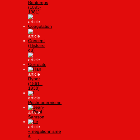
Bontemps
(1893-
1981)
Coagulation
Concept
(Histoire
du)
Corrélats
Han
Ryner
(1861 -
1938)
I.
Postmodernisme
Jean-
Paul
Samson
Le
« négationnisme
à