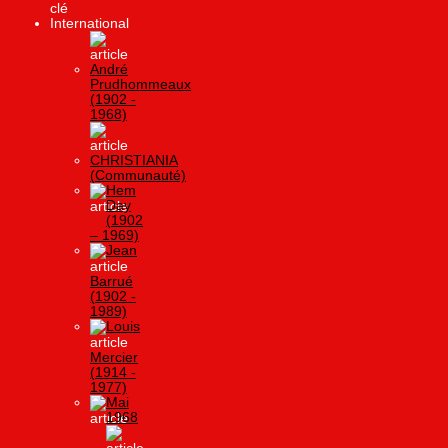
International
André
Prudhommeaux
(1902 -
1968)
CHRISTIANIA
(Communauté)
Hem
Day
(1902
– 1969)
Jean
Barrué
(1902 -
1989)
Louis
Mercier
(1914 -
1977)
Mai
1968