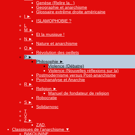
Genèse (Relire la.. )
Geographie et anarchisme
Glossaire extrême droite américaine
I
►
ISLAMOPHOBIE ?
L
M
►
Et la musique !
N
►
Nature et anarchisme
O
►
Révolution des oeillets
P
►
Philosophie
►
Violence (Débatre)
Violence (Nouvelles réflexions sur la)
Postmodernisme versus Post-anarchisme
Psychanalyse et Anarchie
R
►
Religion
►
Manuel de fondateur de religion
Robocratie
S
►
Solidarnosc
T
V
Z
►
ZAD,
Classiques de l’anarchisme
▼
BAKOUNINE