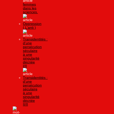
femmes
dans les
sciences.
Oppression
( L’anti )
Transidentités :
d’une
persécution
séculaire
à une
singularité
décriée
I/II
Transidentités :
d’une
persécution
séculaire
à une
singularité
décriée
II/II