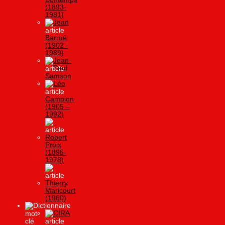
(1893-
1981)
Jean
Barrué
(1902 -
1989)
Jean-
Paul
Samson
Léo
Campion
(1905 –
1992)
Robert
Proix
(1895-
1978)
Thierry
Maricourt
(1960)
Dictionnaire
CIRA