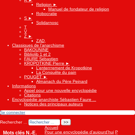
R
►
Religion
►
Manuel de fondateur de religion
Robocratie
S
►
Solidarnosc
T
V
Z
►
ZAD,
Classiques de l’anarchisme
BAKOUNINE
Bibliolib 1 et 2
FAURE Sébastien
KROPOTKINE Pierre
►
L’enterrrement de Kropotkine
La Conquête du pain
POUGET
►
Almanach du Père Peinard
Informations
Appel pour une nouvelle encyclopédie
Citations
Encyclopédie anarchiste Sébastien Faure ...
Notices des principaux auteurs
Se connecter
Rechercher ...
Accueil
Pour une encyclopédie d’aujourd’hui
P
Mots clés N.-E.