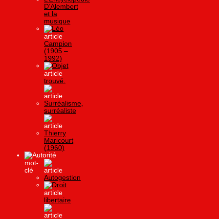
D’Alembert
et la
musique
Léo
Campion
(1905 –
1992)
Objet
trouvé.
Surréalisme,
surréaliste
Thierry
Maricourt
(1960)
Autorité
Autogestion
Droit
libertaire