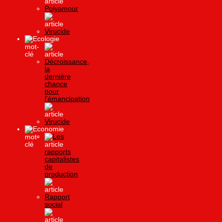
Polyamour
Virucide
Ecologie
Décroissance,
la
dernière
chance
pour
l’émancipation
Virucide
Economie
Les
rapports
capitalistes
de
production
Rapport
social