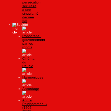
persécution
séculaire
à une
singularité
décriée
II/II
Société
Robocratie :
gouvernement
par les
robots
Cinéma
du
Peuple
Harmoniques
Accordage
André
Prudhommeaux
(1902 -