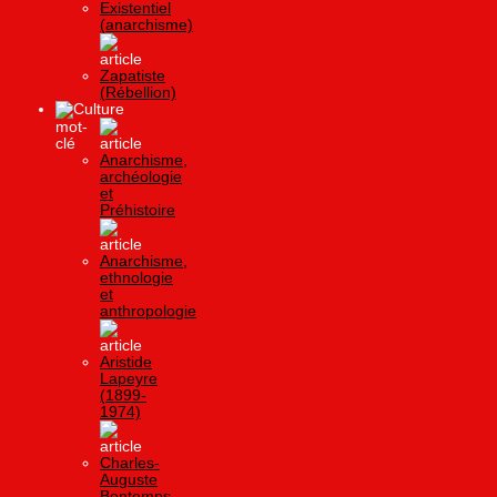
Existentiel
(anarchisme)
Zapatiste
(Rébellion)
Culture
Anarchisme,
archéologie
et
Préhistoire
Anarchisme,
ethnologie
et
anthropologie
Aristide
Lapeyre
(1899-
1974)
Charles-
Auguste
Bontemps