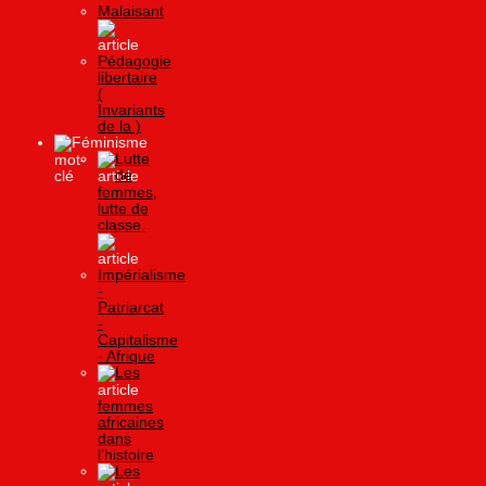
Malaisant
Pédagogie
libertaire
(
Invariants
de la )
Féminisme
Lutte
de
femmes,
lutte de
classe.
Impérialisme
-
Patriarcat
-
Capitalisme
- Afrique
Les
femmes
africaines
dans
l’histoire
Les