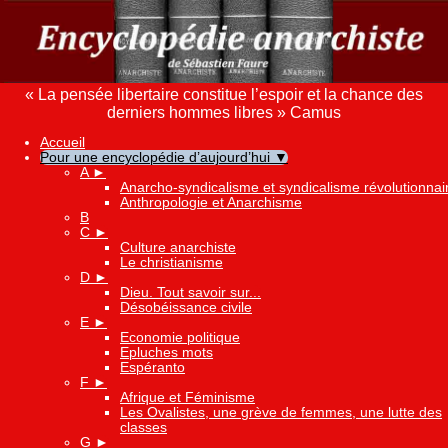
« La pensée libertaire constitue l’espoir et la chance des
derniers hommes libres » Camus
Accueil
Pour une encyclopédie d’aujourd’hui
▼
A
►
Anarcho-syndicalisme et syndicalisme révolutionnai
Anthropologie et Anarchisme
B
C
►
Culture anarchiste
Le christianisme
D
►
Dieu. Tout savoir sur...
Désobéissance civile
E
►
Economie politique
Epluches mots
Espéranto
F
►
Afrique et Féminisme
Les Ovalistes, une grève de femmes, une lutte des
classes
G
►