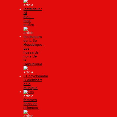
Instituteur :
Ni
dieu…
mais
maître.
Instituteurs
de la 3e
République :
Les
hussards
noirs de
la
République
L’Encyclopédie
D’Alembert
et la
musique
Les
femmes
dans les
sciences.