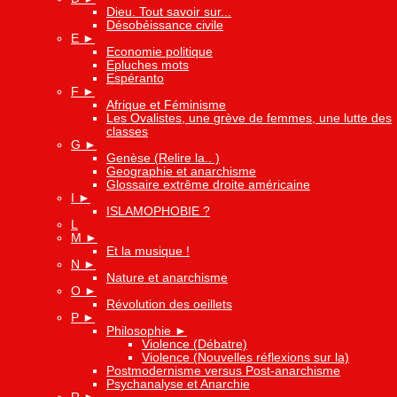
Dieu. Tout savoir sur...
Désobéissance civile
E
►
Economie politique
Epluches mots
Espéranto
F
►
Afrique et Féminisme
Les Ovalistes, une grève de femmes, une lutte des
classes
G
►
Genèse (Relire la.. )
Geographie et anarchisme
Glossaire extrême droite américaine
I
►
ISLAMOPHOBIE ?
L
M
►
Et la musique !
N
►
Nature et anarchisme
O
►
Révolution des oeillets
P
►
Philosophie
►
Violence (Débatre)
Violence (Nouvelles réflexions sur la)
Postmodernisme versus Post-anarchisme
Psychanalyse et Anarchie