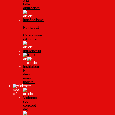
à la
lutte
antiraciste
Impérialisme
-
Patriarcat
-
Capitalisme
- Afrique
Influenceur
Infox
Instituteur :
Ni
dieu…
mais
maître.
Violence
Violence.
(Le
concept
de)