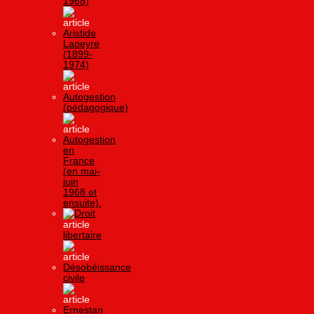
1968)
Aristide
Lapeyre
(1899-
1974)
Autogestion
(pédagogique)
Autogestion
en
France
(en mai-
juin
1968 et
ensuite).
Droit
libertaire
Désobéissance
civile
Ernestan