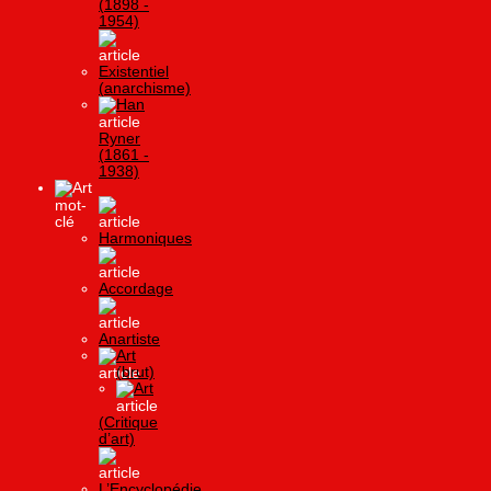
(1898 -
1954)
Existentiel
(anarchisme)
Han
Ryner
(1861 -
1938)
Art
Harmoniques
Accordage
Anartiste
Art
(brut)
Art
(Critique
d’art)
L’Encyclopédie