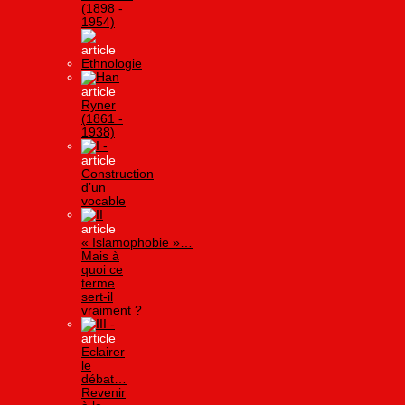
(1898 -
1954)
Ethnologie
Han
Ryner
(1861 -
1938)
I -
Construction
d’un
vocable
II
« Islamophobie »…
Mais à
quoi ce
terme
sert-il
vraiment ?
III -
Eclairer
le
débat…
Revenir