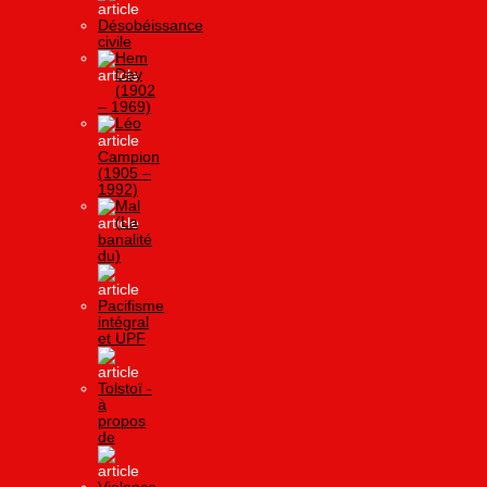
Désobéissance
civile
Hem
Day
(1902
– 1969)
Léo
Campion
(1905 –
1992)
Mal
(La
banalité
du)
Pacifisme
intégral
et UPF
Tolstoï -
à
propos
de