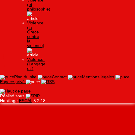
Violence
(et
philosophie)
Violence
(la
Grèce
contre
la
violence)
Violence.
(Langage
et )
Plan du site
Contact
Mentions légales
Espace privé
Réalisé sous
Habillage
ESCAL
5.2.18