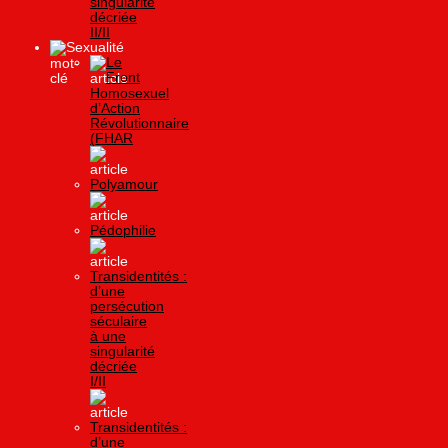
singularité
décriée
II/II
Sexualité
Le
Front
Homosexuel
d’Action
Révolutionnaire
(FHAR
Polyamour
Pédophilie
Transidentités :
d’une
persécution
séculaire
à une
singularité
décriée
I/II
Transidentités :
d’une