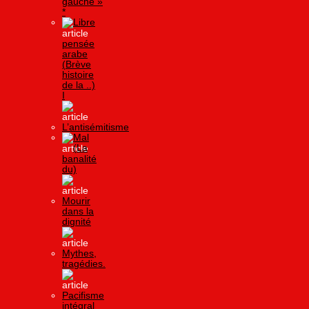
gauche »
*
Libre
pensée
arabe
(Brève
histoire
de la ..)
I
L’antisémitisme
Mal
(La
banalité
du)
Mourir
dans la
dignité
Mythes,
tragédies.
Pacifisme
intégral