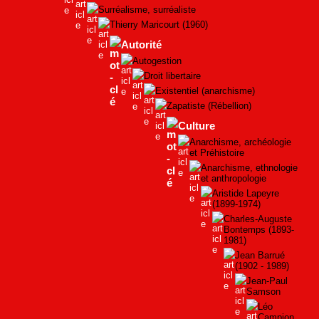
Surréalisme, surréaliste
Thierry Maricourt (1960)
Autorité
Autogestion
Droit libertaire
Existentiel (anarchisme)
Zapatiste (Rébellion)
Culture
Anarchisme, archéologie
et Préhistoire
Anarchisme, ethnologie
et anthropologie
Aristide Lapeyre
(1899-1974)
Charles-Auguste
Bontemps (1893-
1981)
Jean Barrué
(1902 - 1989)
Jean-Paul
Samson
Léo
Campion