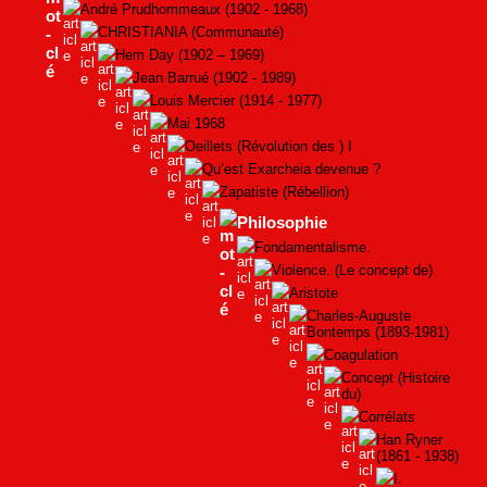
André Prudhommeaux (1902 - 1968)
CHRISTIANIA (Communauté)
Hem Day (1902 – 1969)
Jean Barrué (1902 - 1989)
Louis Mercier (1914 - 1977)
Mai 1968
Oeillets (Révolution des ) I
Qu’est Exarcheia devenue ?
Zapatiste (Rébellion)
Philosophie
Fondamentalisme.
Violence. (Le concept de)
Aristote
Charles-Auguste
Bontemps (1893-1981)
Coagulation
Concept (Histoire
du)
Corrélats
Han Ryner
(1861 - 1938)
I.