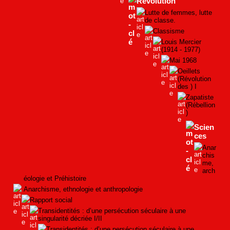
Révolution
Lutte de femmes, lutte
de classe.
Classisme
Louis Mercier
(1914 - 1977)
Mai 1968
Oeillets
(Révolution
des ) I
Zapatiste
(Rébellion
)
Scien
ces
Anar
chis
me,
arch
éologie et Préhistoire
Anarchisme, ethnologie et anthropologie
Rapport social
Transidentités : d’une persécution séculaire à une
singularité décriée I/II
Transidentités : d’une persécution séculaire à une