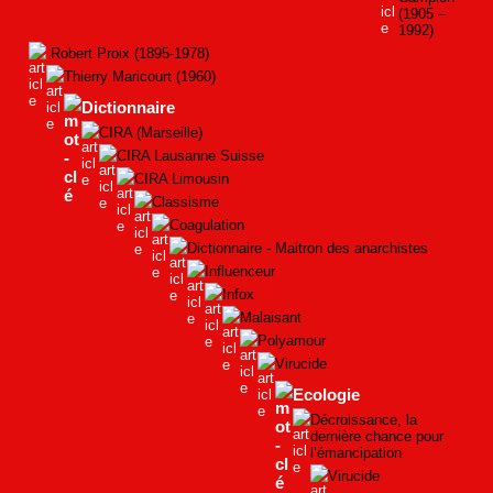
(1905 –
1992)
Robert Proix (1895-1978)
Thierry Maricourt (1960)
Dictionnaire
CIRA (Marseille)
CIRA Lausanne Suisse
CIRA Limousin
Classisme
Coagulation
Dictionnaire - Maitron des anarchistes
Influenceur
Infox
Malaisant
Polyamour
Virucide
Ecologie
Décroissance, la
dernière chance pour
l’émancipation
Virucide