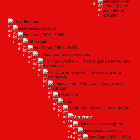
Autogestion en
France (en mai-
juin 1968 et
ensuite).
Droit libertaire
Désobéissance civile
Ernestan (1898 - 1954)
Ethnologie
Han Ryner (1861 - 1938)
I - Construction d’un vocable
II « Islamophobie »… Mais à quoi ce terme sert-
il vraiment ?
III - Eclairer le débat… Revenir à la lutte
antiraciste
Impérialisme - Patriarcat - Capitalisme -
Afrique
Influenceur
Infox
Instituteur : Ni dieu… mais maître.
Violence
Violence. (Le concept de)
Désobéissance civile
Hem Day (1902 – 1969)