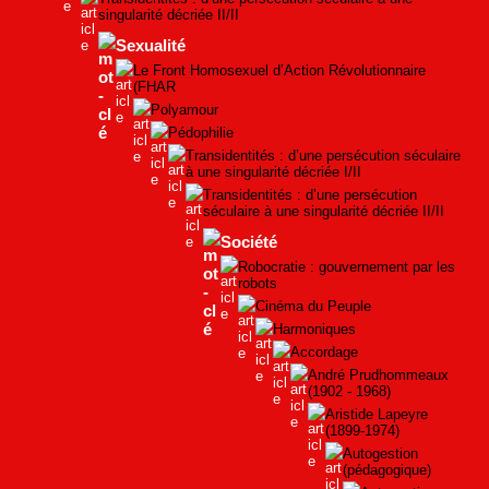
singularité décriée II/II
Sexualité
Le Front Homosexuel d’Action Révolutionnaire
(FHAR
Polyamour
Pédophilie
Transidentités : d’une persécution séculaire
à une singularité décriée I/II
Transidentités : d’une persécution
séculaire à une singularité décriée II/II
Société
Robocratie : gouvernement par les
robots
Cinéma du Peuple
Harmoniques
Accordage
André Prudhommeaux
(1902 - 1968)
Aristide Lapeyre
(1899-1974)
Autogestion
(pédagogique)