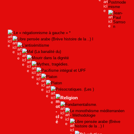
Postmode
rnisme
Jean-
Paul
Samso
n
Le « négationnisme à gauche » *
Libre pensée arabe (Brève histoire de la ..) I
L’antisémitisme
Mal (La banalité du)
Mourir dans la dignité
Mythes, tragédies.
Pacifisme intégral et UPF
Platon
Platon
Présocratiques. (Les )
Religion
Fondamentalisme.
Le monothéisme méditerranéen
- Méthodologie
Libre pensée arabe (Brève
histoire de la ..) I