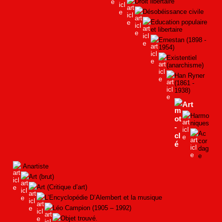
Droit libertaire
Désobéissance civile
Education populaire
et libertaire
Ernestan (1898 -
1954)
Existentiel
(anarchisme)
Han Ryner
(1861 -
1938)
Art
Harmo
niques
Ac
cor
dag
e
Anartiste
Art (brut)
Art (Critique d’art)
L’Encyclopédie D’Alembert et la musique
Léo Campion (1905 – 1992)
Objet trouvé.