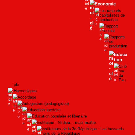
Economie
Les rapports
capitalistes de
production
Rapport
social
Rapports
de
production
Educa
tion
Ciné
ma
du
Peu
ple
Harmoniques
Accordage
Autogestion (pédagogique)
Education libertaire
Education populaire et libertaire
Instituteur : Ni dieu… mais maître.
Instituteurs de la 3e République : Les hussards
noirs de la République