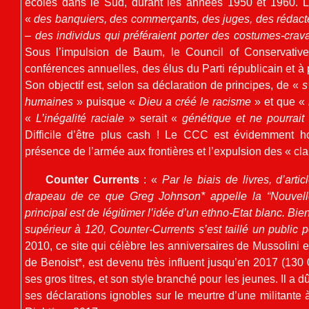
écoles dans le Sud, durant les années 1950 et 1960. L
«
des banquiers, des commerçants, des juges, des rédact
– des individus qui préféraient porter des costumes-crav
Sous l’impulsion de Baum, le Council of Conservative 
conférences annuelles, des élus du Parti républicain et à p
Son objectif est, selon sa déclaration de principes, de «
s
humaines
» puisque «
Dieu a créé le racisme
» et que «
«
L’inégalité raciale
» serait «
génétique et ne pourrai
Difficile d’être plus cash ! Le CCC est évidemment ho
présence de l’armée aux frontières et l’expulsion des « cla
Counter Currents
: «
Par le biais de livres, d’arti
drapeau de ce que Greg Johnson* appelle la “Nouvelle 
principal est de légitimer l’idée d’un ethno-Etat blanc. Bie
supérieur à 120, Counter-Currents s’est taillé un public p
2010, ce site qui célèbre les anniversaires de Mussolini 
de Benoist*, est devenu très influent jusqu’en 2017 (130
ses gros titres, et son style branché pour les jeunes. Il 
ses déclarations ignobles sur le meurtre d’une militante à