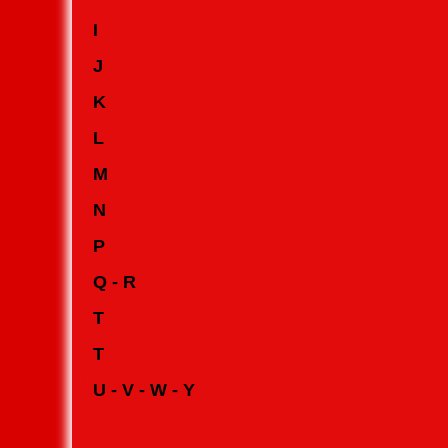
I
J
K
L
M
N
P
Q - R
T
T
U - V - W - Y