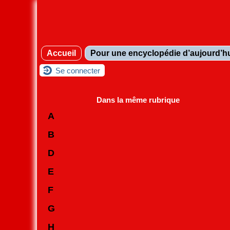
Accueil
Pour une encyclopédie d’aujourd’h
Se connecter
Dans la même rubrique
A
B
D
E
F
G
H