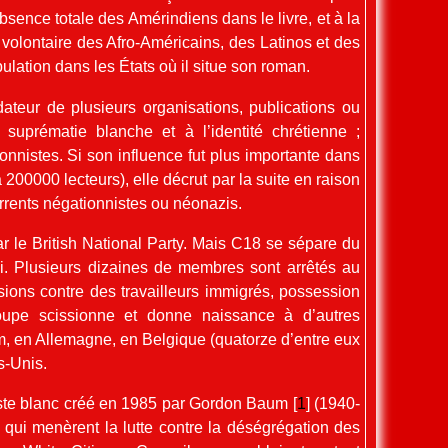
absence totale des Amérindiens dans le livre, et à la
volontaire des Afro-Américains, des Latinos et des
ulation dans les États où il situe son roman.
dateur de plusieurs organisations, publications ou
 suprématie blanche et à l’identité chrétienne ;
onnistes. Si son influence fut plus importante dans
à 200000 lecteurs), elle décrut par la suite en raison
rrents négationnistes ou néonazis.
r le British National Party. Mais C18 se sépare du
. Plusieurs dizaines de membres sont arrêtés au
sions contre des travailleurs immigrés, possession
groupe scissionne et donne naissance à d’autres
, en Allemagne, en Belgique (quatorze d’entre eux
s-Unis.
iste blanc créé en 1985 par Gordon Baum
[
1
]
(1940-
 qui menèrent la lutte contre la déségrégation des