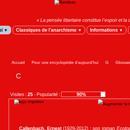
« La pensée libertaire constitue l’espoir et 
ui
Classiques de l’anarchisme
Informations
▼
▼
▼
Accueil
Pour une encyclopédie d’aujourd’hui
G
Glossai
C
Visites :
25
-
Popularité :
90%
Callenbach, Ernest
(1929-2012) : son roman
Ecoto