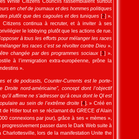
es White Citizens Councils rassemblaient surtout
eurs en chef de journaux et des hommes politiques
ates plutôt que des cagoules et des tuniques
[
2
]
».
Citizens continua à recruter, et à inviter à ses
rivilégier le lobbying plutôt que les actions de rue.
’opposer à tous les efforts pour mélanger les races
mélanger les races c’est se révolter contre Dieu
».
t être changée par des programmes sociaux
[
3
]
».
stile à l’immigration extra-européenne, prône la
ndestins ».
cles et de podcasts, Counter-Currents est le porte-
Droite nord-américaine”, concept dont l’objectif
n qu’il affirme ne s’adresser qu’à ceux dont le QI est
opulaire au sein de l’extrême droite
[
4
]
. » Créé en
et de Hitler tout en se réclamant du GRECE d’Alain
 000 connexions par jour), grâce à ses « mèmes »,
a dû progressivement passer dans le Dark Web suite à
 Charlottesville, lors de la manifestation Unite the