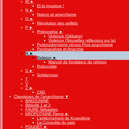
M
►
Et la musique !
N
►
Nature et anarchisme
O
►
Révolution des oeillets
P
►
Philosophie
►
Violence (Débatre)
Violence (Nouvelles réflexions sur la)
Postmodernisme versus Post-anarchisme
Psychanalyse et Anarchie
R
►
Religion
►
Manuel de fondateur de religion
Robocratie
S
►
Solidarnosc
T
V
Z
►
ZAD,
Classiques de l’anarchisme
▼
BAKOUNINE
Bibliolib 1 et 2
FAURE Sébastien
KROPOTKINE Pierre
►
L’enterrrement de Kropotkine
La Conquête du pain
POUGET
►