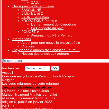
ZAD,
Classiques de l’anarchisme
BAKOUNINE
Bibliolib 1 et 2
FAURE Sébastien
KROPOTKINE Pierre
►
L’enterrrement de Kropotkine
La Conquête du pain
POUGET
►
Almanach du Père Peinard
Informations
Appel pour une nouvelle encyclopédie
Citations
Encyclopédie anarchiste Sébastien Faure ...
Notices des principaux auteurs
Se connecter
Rechercher ...
Accueil
Pour une encyclopédie d’aujourd’hui
R
Religion
Religion
Les sous-rubriques de cette rubrique
Manuel de fondateur de religion
La fabrique d’une illusion Jean-
Manuel Traimond A la fois pamphlet
et essai, « Comment fabriquer une
religion », publié en janvier 2022
par (…)