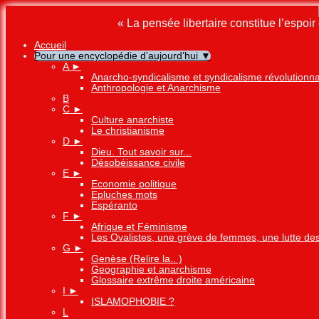
« La pensée libertaire constitue l’espo
Accueil
Pour une encyclopédie d’aujourd’hui
▼
A
►
Anarcho-syndicalisme et syndicalisme révolutionna
Anthropologie et Anarchisme
B
C
►
Culture anarchiste
Le christianisme
D
►
Dieu. Tout savoir sur...
Désobéissance civile
E
►
Economie politique
Epluches mots
Espéranto
F
►
Afrique et Féminisme
Les Ovalistes, une grève de femmes, une lutte de
G
►
Genèse (Relire la.. )
Geographie et anarchisme
Glossaire extrême droite américaine
I
►
ISLAMOPHOBIE ?
L