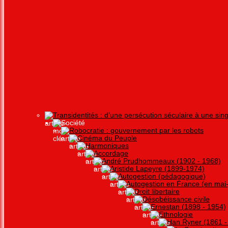
Transidentités : d’une persécution séculaire à une singu
Société
Robocratie : gouvernement par les robots
Cinéma du Peuple
Harmoniques
Accordage
André Prudhommeaux (1902 - 1968)
Aristide Lapeyre (1899-1974)
Autogestion (pédagogique)
Autogestion en France (en mai-j
Droit libertaire
Désobéissance civile
Ernestan (1898 - 1954)
Ethnologie
Han Ryner (1861 -