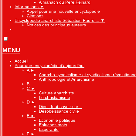
Almanach du Père Peinard
Informations
▼
Appel pour une nouvelle encyclopédie
Citations
Encyclopédie anarchiste Sébastien Faure ...
▼
Notices des principaux auteurs
MENU
Accueil
Pour une encyclopédie d’aujourd’hui
A
►
Anarcho-syndicalisme et syndicalisme révolutionna
Anthropologie et Anarchisme
B
C
►
Culture anarchiste
Le christianisme
D
►
Dieu. Tout savoir sur...
Désobéissance civile
E
►
Economie politique
Epluches mots
Espéranto
F
►