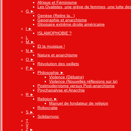
Afrique et Féminisme
Les Ovalistes, une grève de femmes, une lutte de
G
►
Genèse (Relire la.. )
Geographie et anarchisme
Glossaire extrême droite américaine
I
►
ISLAMOPHOBIE ?
L
M
►
Et la musique !
N
►
Nature et anarchisme
O
►
Révolution des oeillets
P
►
Philosophie
►
Violence (Débatre)
Violence (Nouvelles réflexions sur la)
Postmodernisme versus Post-anarchisme
Psychanalyse et Anarchie
R
►
Religion
►
Manuel de fondateur de religion
Robocratie
S
►
Solidarnosc
T
V
Z
►